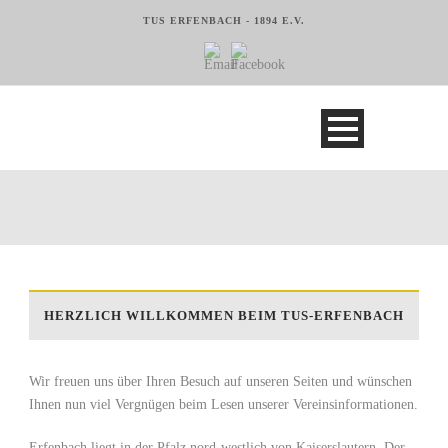
TUS ERFENBACH - 1894 E.V.
SPORTARTEN
RADFAHREN & WANDERN
FUSSBALL
TENNIS
TISCHTENNIS
TURNEN
SPORTARTEN
SPORTARTEN
SPORTARTEN
SPORTARTEN
HERZLICH WILLKOMMEN BEIM TUS-ERFENBACH
Wir freuen uns über Ihren Besuch auf unseren Seiten und wünschen
Ihnen nun viel Vergnügen beim Lesen unserer Vereinsinformationen.
Erfenbach liegt in der Pfalz nord-westlich von Kaiserslautern. Der