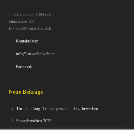
TuS Erfenbach 1894 e.V.
Jahnstrasse 160
D - 67659 Kaiserslautern
Kontaktdaten
info@tus-erfenbach.de
Facebook
Neue Beiträge
Turnabteilung: Trainer gesucht – Jetzt bewerben
Sportabzeichen 2026
Jedermanns-MTB-Rennen 4.April 2026