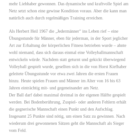
mehr Liebhaber gewonnen. Das dynamische und kraftvolle Spiel am
Netz setzt schon eine gewisse Kondition voraus. Aber die kann man
natürlich auch durch regelmäßiges Training erreichen.
Als Herbert Heil 1967 die „Jedermänner“ ins Leben rief – eine
Übungsstunde für Männer, eben für jederman, in der Sport jeglicher
Art zur Erhaltung der körperlichen Fitness betrieben wurde – ahnte
wohl niemand, dass sich daraus einmal eine Volleyballmannschaft
entwickeln würde. Nachdem statt geturnt und gekickt überwiegend
Volleyball gespielt wurde, gesellten sich in die von Horst Kiefhaber
geleitete Übungsstunde vor etwa zwei Jahren die ersten Frauen
hinzu. Heute spielen Frauen und Männer im Alter von 16 bis 63
Jahren einträchtig mit- und gegeneinander am Netz.
Der Ball darf dabei maximal dreimal in der eigenen Hälfte gespielt
werden. Bei Bodenberührung, Zuspiel- oder anderen Fehlern erhält
die gegnerische Mannschaft einen Punkt und den Aufschlag.
Insgesamt 25 Punkte sind nötig, um einen Satz zu gewinnen. Nach
wiederum drei gewonnenen Sätzen geht die Mannschaft als Sieger
vom Feld.