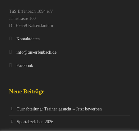
TuS Erfenbach 1894 e.V.
Jahnstrasse 160
D - 67659 Kaiserslautern
Kontaktdaten
info@tus-erfenbach.de
Facebook
Neue Beiträge
Turnabteilung: Trainer gesucht – Jetzt bewerben
Sportabzeichen 2026
Jedermanns-MTB-Rennen 4.April 2026