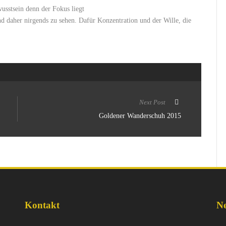
wusstsein denn der Fokus liegt
d daher nirgends zu sehen. Dafür Konzentration und der Wille, die
Next Post
Goldener Wanderschuh 2015
Kontakt
Ne