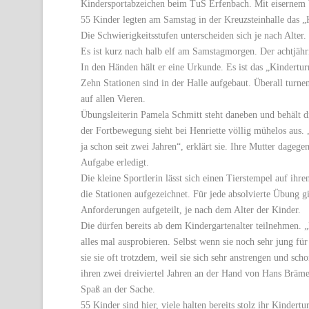
Kindersportabzeichen beim TuS Erfenbach. Mit eisernem 
55 Kinder legten am Samstag in der Kreuzsteinhalle das 
Die Schwierigkeitsstufen unterscheiden sich je nach Alter.
Es ist kurz nach halb elf am Samstagmorgen. Der achtjähri
In den Händen hält er eine Urkunde. Es ist das „Kindertu
Zehn Stationen sind in der Halle aufgebaut. Überall turne
auf allen Vieren.
Übungsleiterin Pamela Schmitt steht daneben und behält d
der Fortbewegung sieht bei Henriette völlig mühelos aus. „
ja schon seit zwei Jahren“, erklärt sie. Ihre Mutter dagegen
Aufgabe erledigt.
Die kleine Sportlerin lässt sich einen Tierstempel auf ihr
die Stationen aufgezeichnet. Für jede absolvierte Übung gi
Anforderungen aufgeteilt, je nach dem Alter der Kinder.
Die dürfen bereits ab dem Kindergartenalter teilnehmen. „
alles mal ausprobieren. Selbst wenn sie noch sehr jung fü
sie sie oft trotzdem, weil sie sich sehr anstrengen und sc
ihren zwei dreiviertel Jahren an der Hand von Hans Brämer
Spaß an der Sache.
55 Kinder sind hier, viele halten bereits stolz ihr Kinder