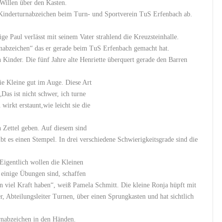
Willen über den Kasten.
„Kinderturnabzeichen beim Turn- und Sportverein TuS Erfenbach ab.
ge Paul verlässt mit seinem Vater strahlend die Kreuzsteinhalle.
rnabzeichen“ das er gerade beim TuS Erfenbach gemacht hat.
n Kinder. Die fünf Jahre alte Henriette überquert gerade den Barren
ie Kleine gut im Auge. Diese Art
Das ist nicht schwer, ich turne
 wirkt erstaunt,wie leicht sie die
en Zettel geben. Auf diesem sind
bt es einen Stempel. In drei verschiedene Schwierigkeitsgrade sind die
Eigentlich wollen die Kleinen
r einige Übungen sind, schaffen
hon viel Kraft haben“, weiß Pamela Schmitt. Die kleine Ronja hüpft mit
, Abteilungsleiter Turnen, über einen Sprungkasten und hat sichtlich
turnabzeichen in den Händen.